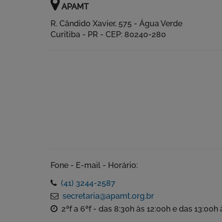
APAMT
R. Cândido Xavier, 575 - Água Verde
Curitiba - PR - CEP: 80240-280
Fone - E-mail - Horário:
(41) 3244-2587
secretaria@apamt.org.br
2ªf a 6ªf - das 8:30h às 12:00h e das 13:00h 