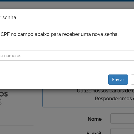
r senha
o CPF no campo abaixo para receber uma nova senha.
ÍFICA
NOTÍCIAS
PARCEIROS
DÚVIDAS FREQUENTES
Enviar
Fale c
Utilize nossos canais de 
Responderemos o 
Nome
E-mail