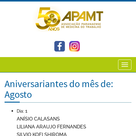
Toggl
navig
Aniversariantes do mês de:
Agosto
1
Dia:
ANÍSIO CALASANS
LILIANA ARAUJO FERNANDES
SILVIO KOEI SHIROMA